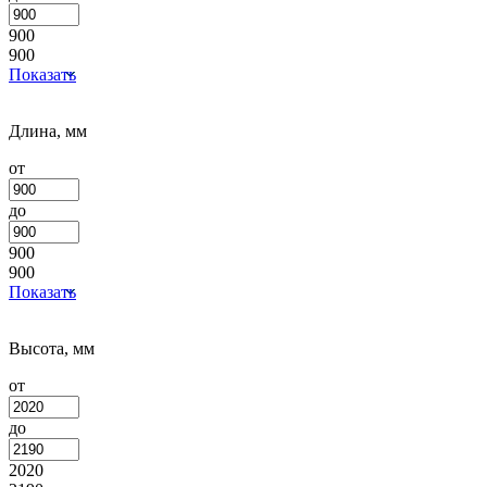
900
900
Показать
Длина, мм
от
до
900
900
Показать
Высота, мм
от
до
2020