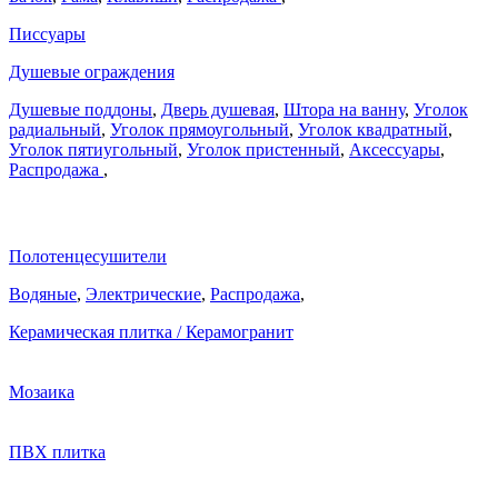
Писсуары
Душевые ограждения
Душевые поддоны
,
Дверь душевая
,
Штора на ванну
,
Уголок
радиальный
,
Уголок прямоугольный
,
Уголок квадратный
,
Уголок пятиугольный
,
Уголок пристенный
,
Аксессуары
,
Распродажа
,
Полотенцесушители
Водяные
,
Электрические
,
Распродажа
,
Керамическая плитка / Керамогранит
Мозаика
ПВХ плитка