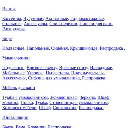
Ванны
Бассейны
,
Чугунные
,
Акриловые
,
Гидромассажные
,
Стальные
,
Аксессуары
,
Слив-перелив
,
Панели для ванн
,
Распродажа
,
Биде
Подвесные
,
Напольные
,
Сиденья
,
Крышки-биде
,
Распродажа
,
Умывальники
Подвесные
,
Врезные сверху
,
Врезные снизу
,
Накладные
,
Мебельные
,
Угловые
,
Пьедесталы
,
Полупьедесталы
,
Аксессуары
,
Сифоны для умывальника
,
Распродажа
,
Мебель для ванн
Тумба с умывальником
,
Зеркало-шкаф
,
Зеркало
,
Шкаф-
колонна
,
Полка
,
Тумба
,
Столешница с умывальником
,
Комплект мебели
,
Шкаф
,
Светильник
,
Распродажа
,
Инсталляции
Бачок
,
Рама
,
Клавиши
,
Распродажа
,