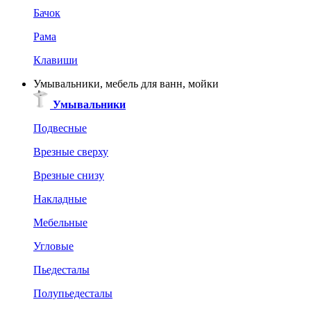
Бачок
Рама
Клавиши
Умывальники, мебель для ванн, мойки
Умывальники
Подвесные
Врезные сверху
Врезные снизу
Накладные
Мебельные
Угловые
Пьедесталы
Полупьедесталы