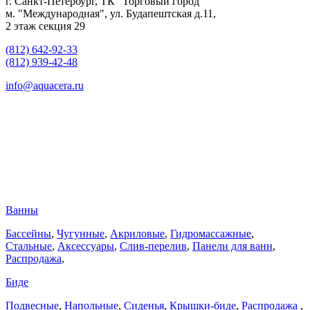
г. Санкт-Петербург, ТК "Торговый город"
м. "Международная", ул. Будапештская д.11,
2 этаж секция 29
(812) 642-92-33
(812) 939-42-48
info@aquacera.ru
Ванны
Бассейны
,
Чугунные
,
Акриловые
,
Гидромассажные
,
Стальные
,
Аксессуары
,
Слив-перелив
,
Панели для ванн
,
Распродажа
,
Биде
Подвесные
,
Напольные
,
Сиденья
,
Крышки-биде
,
Распродажа
,