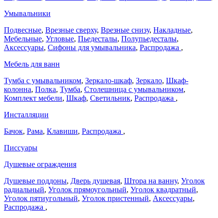
Умывальники
Подвесные
,
Врезные сверху
,
Врезные снизу
,
Накладные
,
Мебельные
,
Угловые
,
Пьедесталы
,
Полупьедесталы
,
Аксессуары
,
Сифоны для умывальника
,
Распродажа
,
Мебель для ванн
Тумба с умывальником
,
Зеркало-шкаф
,
Зеркало
,
Шкаф-
колонна
,
Полка
,
Тумба
,
Столешница с умывальником
,
Комплект мебели
,
Шкаф
,
Светильник
,
Распродажа
,
Инсталляции
Бачок
,
Рама
,
Клавиши
,
Распродажа
,
Писсуары
Душевые ограждения
Душевые поддоны
,
Дверь душевая
,
Штора на ванну
,
Уголок
радиальный
,
Уголок прямоугольный
,
Уголок квадратный
,
Уголок пятиугольный
,
Уголок пристенный
,
Аксессуары
,
Распродажа
,