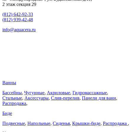
2 этаж секция 29
(812) 642-92-33
(812) 939-42-48
info@aquacera.ru
Ванны
Бассейны
,
Чугунные
,
Акриловые
,
Гидромассажные
,
Стальные
,
Аксессуары
,
Слив-перелив
,
Панели для ванн
,
Распродажа
,
Биде
Подвесные
,
Напольные
,
Сиденья
,
Крышки-биде
,
Распродажа
,