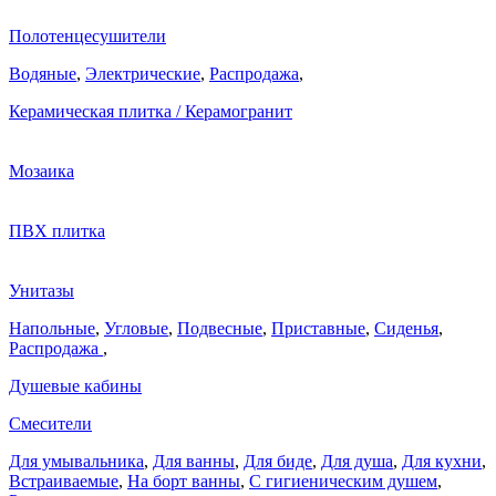
Полотенцесушители
Водяные
,
Электрические
,
Распродажа
,
Керамическая плитка / Керамогранит
Мозаика
ПВХ плитка
Унитазы
Напольные
,
Угловые
,
Подвесные
,
Приставные
,
Сиденья
,
Распродажа
,
Душевые кабины
Смесители
Для умывальника
,
Для ванны
,
Для биде
,
Для душа
,
Для кухни
,
Встраиваемые
,
На борт ванны
,
C гигиеническим душем
,