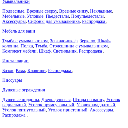
Умывальники
Подвесные
,
Врезные сверху
,
Врезные снизу
,
Накладные
,
Мебельные
,
Угловые
,
Пьедесталы
,
Полупьедесталы
,
Аксессуары
,
Сифоны для умывальника
,
Распродажа
,
Мебель для ванн
Тумба с умывальником
,
Зеркало-шкаф
,
Зеркало
,
Шкаф-
колонна
,
Полка
,
Тумба
,
Столешница с умывальником
,
Комплект мебели
,
Шкаф
,
Светильник
,
Распродажа
,
Инсталляции
Бачок
,
Рама
,
Клавиши
,
Распродажа
,
Писсуары
Душевые ограждения
Душевые поддоны
,
Дверь душевая
,
Штора на ванну
,
Уголок
радиальный
,
Уголок прямоугольный
,
Уголок квадратный
,
Уголок пятиугольный
,
Уголок пристенный
,
Аксессуары
,
Распродажа
,