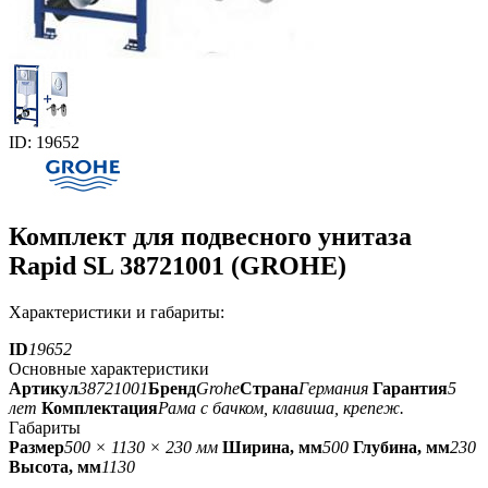
ID: 19652
Комплект для подвесного унитаза
Rapid SL 38721001 (GROHE)
Характеристики и габариты:
ID
19652
Основные характеристики
Артикул
38721001
Бренд
Grohe
Страна
Германия
Гарантия
5
лет
Комплектация
Рама с бачком, клавиша, крепеж.
Габариты
Размер
500 × 1130 × 230 мм
Ширина, мм
500
Глубина, мм
230
Высота, мм
1130