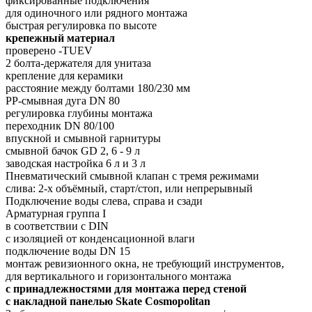
фиксированные подключения
для одиночного или рядного монтажа
быстрая регулировка по высоте
крепежный материал
проверено -TUEV
2 болта-держателя для унитаза
крепление для керамики
расстояние между болтами 180/230 мм
PP-смывная дуга DN 80
регулировка глубины монтажа
переходник DN 80/100
впускной и смывной гарнитуры
смывной бачок GD 2, 6 - 9 л
заводская настройка 6 л и 3 л
Пневматический смывной клапан с тремя режимами
слива: 2-х объёмный, старт/стоп, или непрерывный
Подключение воды слева, справа и сзади
Арматурная группа I
в соответствии с DIN
с изоляцией от конденсационной влаги
подключение воды DN 15
монтаж ревизионного окна, не требующий инструментов,
для вертикального и горизонтального монтажа
с принадлежностями для монтажа перед стеной
с накладной панелью Skate Cosmopolitan