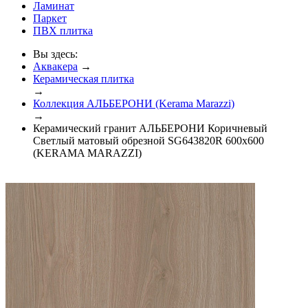
Ламинат
Паркет
ПВХ плитка
Вы здесь:
Аквакера
→
Керамическая плитка
→
Коллекция АЛЬБЕРОНИ (Kerama Marazzi)
→
Керамический гранит АЛЬБЕРОНИ Коричневый
Светлый матовый обрезной SG643820R 600х600
(KERAMA MARAZZI)