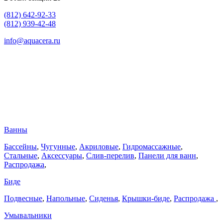
(812) 642-92-33
(812) 939-42-48
info@aquacera.ru
Ванны
Бассейны
,
Чугунные
,
Акриловые
,
Гидромассажные
,
Стальные
,
Аксессуары
,
Слив-перелив
,
Панели для ванн
,
Распродажа
,
Биде
Подвесные
,
Напольные
,
Сиденья
,
Крышки-биде
,
Распродажа
,
Умывальники