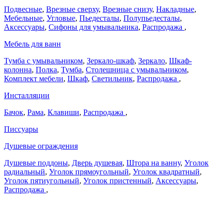
Подвесные
,
Врезные сверху
,
Врезные снизу
,
Накладные
,
Мебельные
,
Угловые
,
Пьедесталы
,
Полупьедесталы
,
Аксессуары
,
Сифоны для умывальника
,
Распродажа
,
Мебель для ванн
Тумба с умывальником
,
Зеркало-шкаф
,
Зеркало
,
Шкаф-
колонна
,
Полка
,
Тумба
,
Столешница с умывальником
,
Комплект мебели
,
Шкаф
,
Светильник
,
Распродажа
,
Инсталляции
Бачок
,
Рама
,
Клавиши
,
Распродажа
,
Писсуары
Душевые ограждения
Душевые поддоны
,
Дверь душевая
,
Штора на ванну
,
Уголок
радиальный
,
Уголок прямоугольный
,
Уголок квадратный
,
Уголок пятиугольный
,
Уголок пристенный
,
Аксессуары
,
Распродажа
,