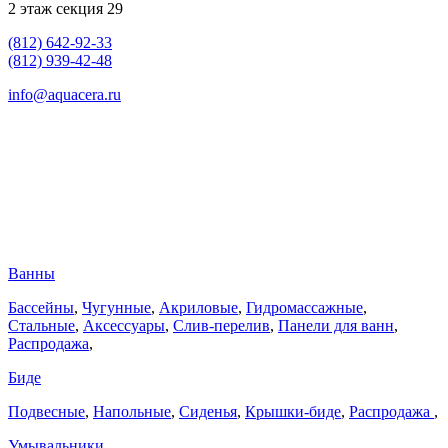
2 этаж секция 29
(812) 642-92-33
(812) 939-42-48
info@aquacera.ru
Ванны
Бассейны
,
Чугунные
,
Акриловые
,
Гидромассажные
,
Стальные
,
Аксессуары
,
Слив-перелив
,
Панели для ванн
,
Распродажа
,
Биде
Подвесные
,
Напольные
,
Сиденья
,
Крышки-биде
,
Распродажа
,
Умывальники