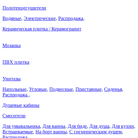
Полотенцесушители
Водяные
,
Электрические
,
Распродажа
,
Керамическая плитка / Керамогранит
Мозаика
ПВХ плитка
Унитазы
Напольные
,
Угловые
,
Подвесные
,
Приставные
,
Сиденья
,
Распродажа
,
Душевые кабины
Смесители
Для умывальника
,
Для ванны
,
Для биде
,
Для душа
,
Для кухни
,
Встраиваемые
,
На борт ванны
,
C гигиеническим душем
,
Распродажа
,