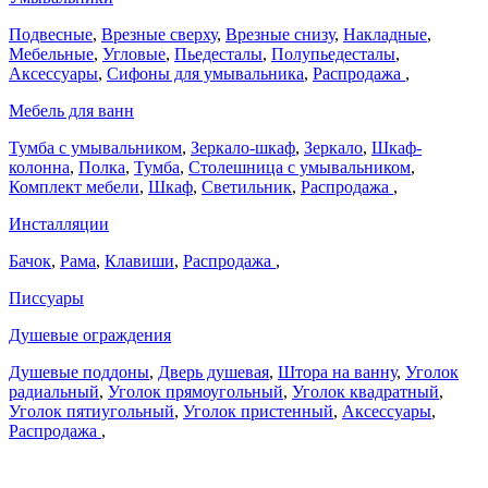
Подвесные
,
Врезные сверху
,
Врезные снизу
,
Накладные
,
Мебельные
,
Угловые
,
Пьедесталы
,
Полупьедесталы
,
Аксессуары
,
Сифоны для умывальника
,
Распродажа
,
Мебель для ванн
Тумба с умывальником
,
Зеркало-шкаф
,
Зеркало
,
Шкаф-
колонна
,
Полка
,
Тумба
,
Столешница с умывальником
,
Комплект мебели
,
Шкаф
,
Светильник
,
Распродажа
,
Инсталляции
Бачок
,
Рама
,
Клавиши
,
Распродажа
,
Писсуары
Душевые ограждения
Душевые поддоны
,
Дверь душевая
,
Штора на ванну
,
Уголок
радиальный
,
Уголок прямоугольный
,
Уголок квадратный
,
Уголок пятиугольный
,
Уголок пристенный
,
Аксессуары
,
Распродажа
,