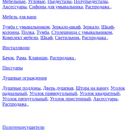
Мебельные
,
Угловые
,
Пьедесталы
,
Полупьедесталы
,
Аксессуары
,
Сифоны для умывальника
,
Распродажа
,
Мебель для ванн
Тумба с умывальником
,
Зеркало-шкаф
,
Зеркало
,
Шкаф-
колонна
,
Полка
,
Тумба
,
Столешница с умывальником
,
Комплект мебели
,
Шкаф
,
Светильник
,
Распродажа
,
Инсталляции
Бачок
,
Рама
,
Клавиши
,
Распродажа
,
Писсуары
Душевые ограждения
Душевые поддоны
,
Дверь душевая
,
Штора на ванну
,
Уголок
радиальный
,
Уголок прямоугольный
,
Уголок квадратный
,
Уголок пятиугольный
,
Уголок пристенный
,
Аксессуары
,
Распродажа
,
Полотенцесушители