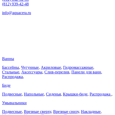
(812) 939-42-48
info@aquacera.ru
Ванны
Бассейны
,
Чугунные
,
Акриловые
,
Гидромассажные
,
Стальные
,
Аксессуары
,
Слив-перелив
,
Панели для ванн
,
Распродажа
,
Биде
Подвесные
,
Напольные
,
Сиденья
,
Крышки-биде
,
Распродажа
,
Умывальники
Подвесные
,
Врезные сверху
,
Врезные снизу
,
Накладные
,