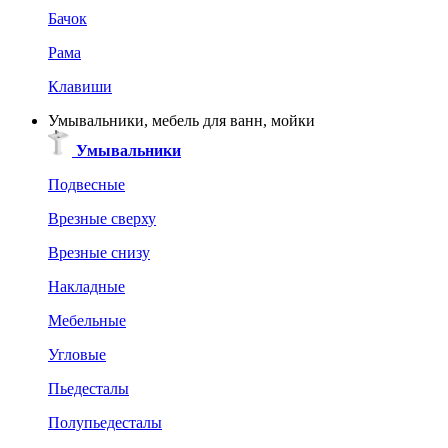
Бачок
Рама
Клавиши
Умывальники, мебель для ванн, мойки
Умывальники
Подвесные
Врезные сверху
Врезные снизу
Накладные
Мебельные
Угловые
Пьедесталы
Полупьедесталы