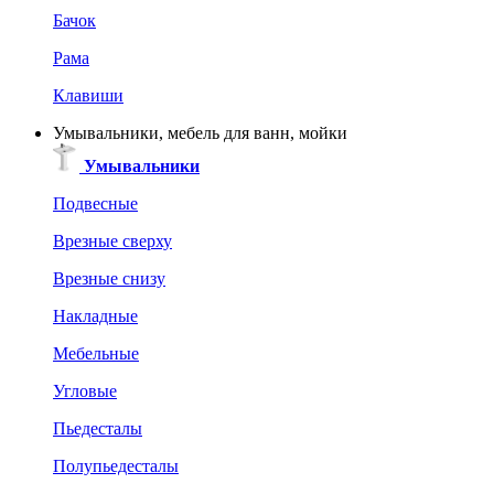
Бачок
Рама
Клавиши
Умывальники, мебель для ванн, мойки
Умывальники
Подвесные
Врезные сверху
Врезные снизу
Накладные
Мебельные
Угловые
Пьедесталы
Полупьедесталы