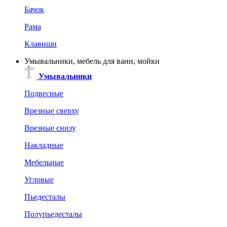
Бачок
Рама
Клавиши
Умывальники, мебель для ванн, мойки
Умывальники
Подвесные
Врезные сверху
Врезные снизу
Накладные
Мебельные
Угловые
Пьедесталы
Полупьедесталы