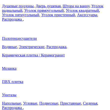
Душевые поддоны
,
Дверь душевая
,
Штора на ванну
,
Уголок
радиальный
,
Уголок прямоугольный
,
Уголок квадратный
,
Уголок пятиугольный
,
Уголок пристенный
,
Аксессуары
,
Распродажа
,
Полотенцесушители
Водяные
,
Электрические
,
Распродажа
,
Керамическая плитка / Керамогранит
Мозаика
ПВХ плитка
Унитазы
Напольные
,
Угловые
,
Подвесные
,
Приставные
,
Сиденья
,
Распродажа
,