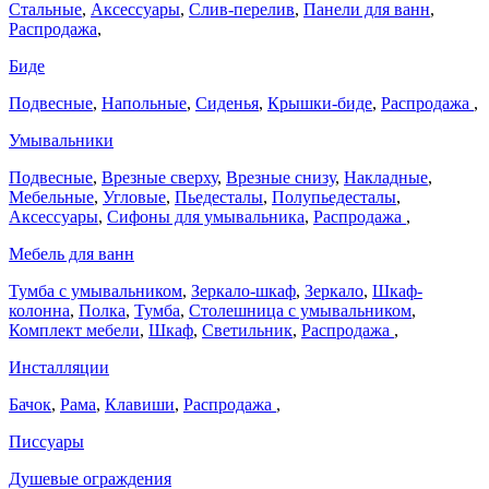
Стальные
,
Аксессуары
,
Слив-перелив
,
Панели для ванн
,
Распродажа
,
Биде
Подвесные
,
Напольные
,
Сиденья
,
Крышки-биде
,
Распродажа
,
Умывальники
Подвесные
,
Врезные сверху
,
Врезные снизу
,
Накладные
,
Мебельные
,
Угловые
,
Пьедесталы
,
Полупьедесталы
,
Аксессуары
,
Сифоны для умывальника
,
Распродажа
,
Мебель для ванн
Тумба с умывальником
,
Зеркало-шкаф
,
Зеркало
,
Шкаф-
колонна
,
Полка
,
Тумба
,
Столешница с умывальником
,
Комплект мебели
,
Шкаф
,
Светильник
,
Распродажа
,
Инсталляции
Бачок
,
Рама
,
Клавиши
,
Распродажа
,
Писсуары
Душевые ограждения