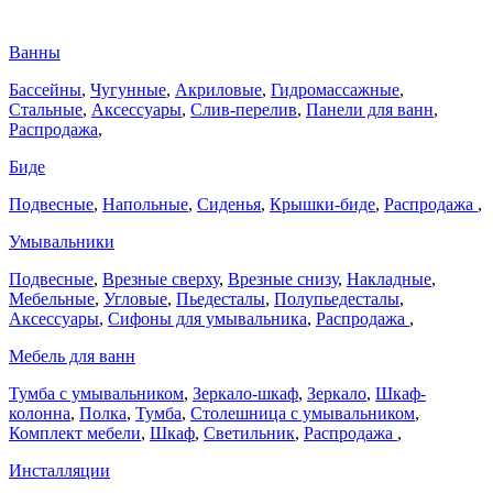
Ванны
Бассейны
,
Чугунные
,
Акриловые
,
Гидромассажные
,
Стальные
,
Аксессуары
,
Слив-перелив
,
Панели для ванн
,
Распродажа
,
Биде
Подвесные
,
Напольные
,
Сиденья
,
Крышки-биде
,
Распродажа
,
Умывальники
Подвесные
,
Врезные сверху
,
Врезные снизу
,
Накладные
,
Мебельные
,
Угловые
,
Пьедесталы
,
Полупьедесталы
,
Аксессуары
,
Сифоны для умывальника
,
Распродажа
,
Мебель для ванн
Тумба с умывальником
,
Зеркало-шкаф
,
Зеркало
,
Шкаф-
колонна
,
Полка
,
Тумба
,
Столешница с умывальником
,
Комплект мебели
,
Шкаф
,
Светильник
,
Распродажа
,
Инсталляции