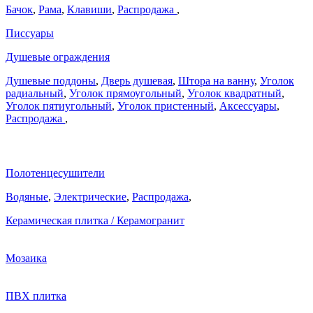
Бачок
,
Рама
,
Клавиши
,
Распродажа
,
Писсуары
Душевые ограждения
Душевые поддоны
,
Дверь душевая
,
Штора на ванну
,
Уголок
радиальный
,
Уголок прямоугольный
,
Уголок квадратный
,
Уголок пятиугольный
,
Уголок пристенный
,
Аксессуары
,
Распродажа
,
Полотенцесушители
Водяные
,
Электрические
,
Распродажа
,
Керамическая плитка / Керамогранит
Мозаика
ПВХ плитка