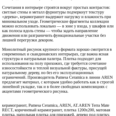
Сочетания в интерьере строятся вокруг простых контрастов:
светлые стены и металл фурнитуры подчеркнут текстуру
«дерева», керамогранит выдержит нагрузку и влажность при
минимальном уходе. Геометрические фрагменты коллекции
можно использовать локально — в зоне у входа, у шкафов или
как полосы вдоль стены — чтобы задать направление
движения или разграничить функциональные участки без
лишней перегрузки декором.
Монолитный рисунок крупного формата хорошо смотрится в
современных и скандинавских интерьерах, где важна ясная
структура и натуральная палитра. Плитка подходит для
использования на полу прихожих, где требуется сочетание
износостойкости и теплой визуальной фактуры, присущей
натуральному дереву, но без его эксплуатационных
ограничений. Производитель Pamesa Ceramica в линии AREN
предлагает материал, с которым удобно работать как в строгой
линейной укладке, так и в более свободных композициях с
акцентами геометрического рисунка.
керамогранит, Pamesa Ceramica, AREN, AT.AREN Terra Mate
RECT, коричневый керамогранит, плитка 1200x200, матовая
плитка, напольная плитка для прихожей, дерево под плитку,