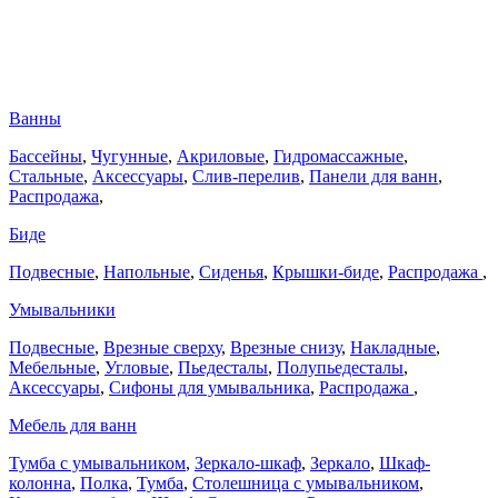
Ванны
Бассейны
,
Чугунные
,
Акриловые
,
Гидромассажные
,
Стальные
,
Аксессуары
,
Слив-перелив
,
Панели для ванн
,
Распродажа
,
Биде
Подвесные
,
Напольные
,
Сиденья
,
Крышки-биде
,
Распродажа
,
Умывальники
Подвесные
,
Врезные сверху
,
Врезные снизу
,
Накладные
,
Мебельные
,
Угловые
,
Пьедесталы
,
Полупьедесталы
,
Аксессуары
,
Сифоны для умывальника
,
Распродажа
,
Мебель для ванн
Тумба с умывальником
,
Зеркало-шкаф
,
Зеркало
,
Шкаф-
колонна
,
Полка
,
Тумба
,
Столешница с умывальником
,