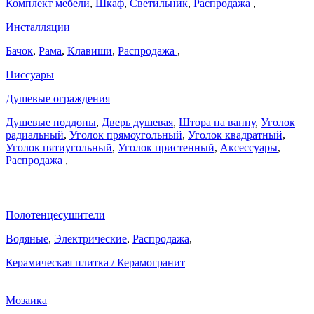
Комплект мебели
,
Шкаф
,
Светильник
,
Распродажа
,
Инсталляции
Бачок
,
Рама
,
Клавиши
,
Распродажа
,
Писсуары
Душевые ограждения
Душевые поддоны
,
Дверь душевая
,
Штора на ванну
,
Уголок
радиальный
,
Уголок прямоугольный
,
Уголок квадратный
,
Уголок пятиугольный
,
Уголок пристенный
,
Аксессуары
,
Распродажа
,
Полотенцесушители
Водяные
,
Электрические
,
Распродажа
,
Керамическая плитка / Керамогранит
Мозаика