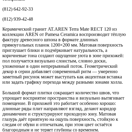
(812) 642-92-33
(812) 939-42-48
Керамический гранит AT.AREN Terra Mate RECT 120 из
коллекции AREN от Pamesa Ceramica воспроизводит тёплую
фактуру древесного шпона в формате длинных
прямоугольных планок 1200×200 мм. Матовая поверхность
приглушает блики и подчёркивает натуральность, а
коричневые тона создают ощущение уюта в зоне прихожей:
пол получается визуально слоистым, словно доски,
уложенные в один непрерывный поток. Геометрический
декор в серии добавляет современный ритм — умеренно
заметный рисунок может выступать как акцентная вставка
или задать графику перехода между разными зонами холла.
Большой формат плитки сокращает количество швов, что
упрощает восприятие пространства и визуально вытягивает
помещение. В прихожей это работает особенно хорошо:
длинные ряды плит направляют взгляд, делают коридор
динамичнее и структурируют проходную зону. Матовая
глазурь даёт приятную на ощупь поверхность, стойкую к
следам от обуви и отпечаткам, при этом цвет остаётся
благородным и не теряет глубины со временем.