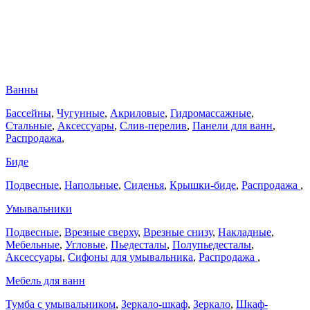
Ванны
Бассейны
,
Чугунные
,
Акриловые
,
Гидромассажные
,
Стальные
,
Аксессуары
,
Слив-перелив
,
Панели для ванн
,
Распродажа
,
Биде
Подвесные
,
Напольные
,
Сиденья
,
Крышки-биде
,
Распродажа
,
Умывальники
Подвесные
,
Врезные сверху
,
Врезные снизу
,
Накладные
,
Мебельные
,
Угловые
,
Пьедесталы
,
Полупьедесталы
,
Аксессуары
,
Сифоны для умывальника
,
Распродажа
,
Мебель для ванн
Тумба с умывальником
,
Зеркало-шкаф
,
Зеркало
,
Шкаф-