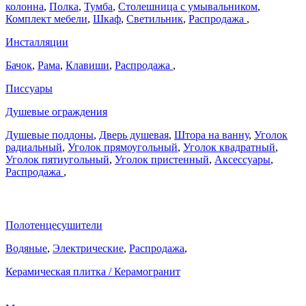
колонна
,
Полка
,
Тумба
,
Столешница с умывальником
,
Комплект мебели
,
Шкаф
,
Светильник
,
Распродажа
,
Инсталляции
Бачок
,
Рама
,
Клавиши
,
Распродажа
,
Писсуары
Душевые ограждения
Душевые поддоны
,
Дверь душевая
,
Штора на ванну
,
Уголок
радиальный
,
Уголок прямоугольный
,
Уголок квадратный
,
Уголок пятиугольный
,
Уголок пристенный
,
Аксессуары
,
Распродажа
,
Полотенцесушители
Водяные
,
Электрические
,
Распродажа
,
Керамическая плитка / Керамогранит