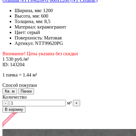
Granulla NTT99620PG 600x1200 (NT Ceramic)
Ширина, мм: 1200
Высота, мм: 600
Толщина, мм: 8,5
Материал: керамогранит
Цвет: серый
Поверхность: Матовая
Артикул: NTT99620PG
Внимание! Цена указана без скидки
1 530 руб.
/м²
ID: 143204
1 пачка = 1.44 м²
Способ покупки
Кв. м
Пачки
Количество
м²
-
+
В корзину