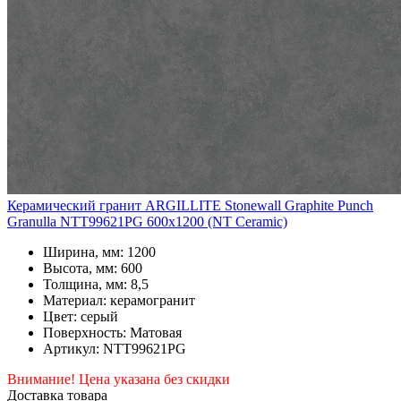
Керамический гранит ARGILLITE Stonewall Graphite Punch
Granulla NTT99621PG 600x1200 (NT Ceramic)
Ширина, мм: 1200
Высота, мм: 600
Толщина, мм: 8,5
Материал: керамогранит
Цвет: серый
Поверхность: Матовая
Артикул: NTT99621PG
Внимание! Цена указана без скидки
Доставка товара