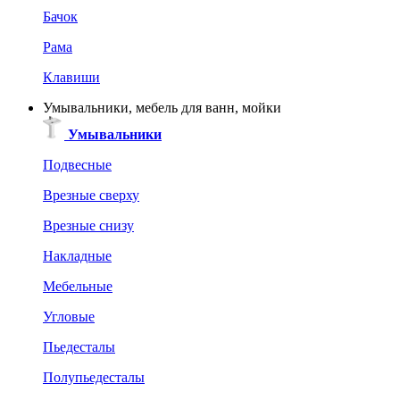
Бачок
Рама
Клавиши
Умывальники, мебель для ванн, мойки
Умывальники
Подвесные
Врезные сверху
Врезные снизу
Накладные
Мебельные
Угловые
Пьедесталы
Полупьедесталы