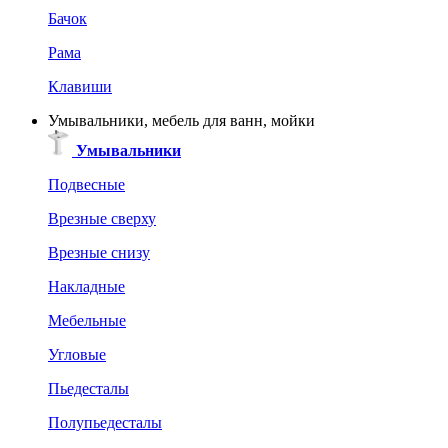
Бачок
Рама
Клавиши
Умывальники, мебель для ванн, мойки
Умывальники
Подвесные
Врезные сверху
Врезные снизу
Накладные
Мебельные
Угловые
Пьедесталы
Полупьедесталы