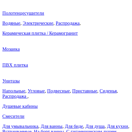
Полотенцесушители
Водяные
,
Электрические
,
Распродажа
,
Керамическая плитка / Керамогранит
Мозаика
ПВХ плитка
Унитазы
Напольные
,
Угловые
,
Подвесные
,
Приставные
,
Сиденья
,
Распродажа
,
Душевые кабины
Смесители
Для умывальника
,
Для ванны
,
Для биде
,
Для душа
,
Для кухни
,
Встраиваемые
,
На борт ванны
,
C гигиеническим душем
,