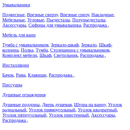
Умывальники
Подвесные
,
Врезные сверху
,
Врезные снизу
,
Накладные
,
Мебельные
,
Угловые
,
Пьедесталы
,
Полупьедесталы
,
Аксессуары
,
Сифоны для умывальника
,
Распродажа
,
Мебель для ванн
Тумба с умывальником
,
Зеркало-шкаф
,
Зеркало
,
Шкаф-
колонна
,
Полка
,
Тумба
,
Столешница с умывальником
,
Комплект мебели
,
Шкаф
,
Светильник
,
Распродажа
,
Инсталляции
Бачок
,
Рама
,
Клавиши
,
Распродажа
,
Писсуары
Душевые ограждения
Душевые поддоны
,
Дверь душевая
,
Штора на ванну
,
Уголок
радиальный
,
Уголок прямоугольный
,
Уголок квадратный
,
Уголок пятиугольный
,
Уголок пристенный
,
Аксессуары
,
Распродажа
,