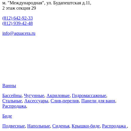
м. "Международная", ул. Будапештская д.11,
2 этаж секция 29
(812) 642-92-33
(812) 939-42-48
info@aquacera.ru
Ванны
Бассейны
,
Чугунные
,
Акриловые
,
Гидромассажные
,
Стальные
,
Аксессуары
,
Слив-перелив
,
Панели для ванн
,
Распродажа
,
Биде
Подвесные
,
Напольные
,
Сиденья
,
Крышки-биде
,
Распродажа
,