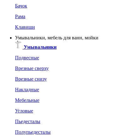
Бачок
Рама
Клавиши
Умывальники, мебель для ванн, мойки
Умывальники
Подвесные
Врезные сверху
Врезные снизу
Накладные
Мебельные
Угловые
Пьедесталы
Полупьедесталы