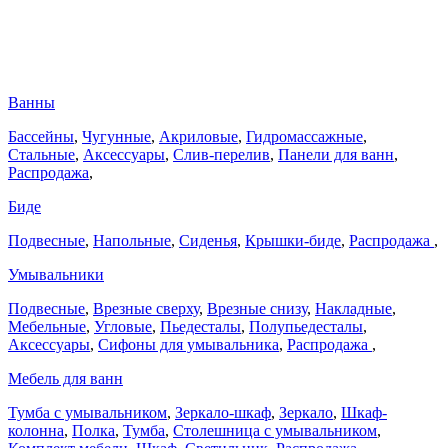
Ванны
Бассейны
,
Чугунные
,
Акриловые
,
Гидромассажные
,
Стальные
,
Аксессуары
,
Слив-перелив
,
Панели для ванн
,
Распродажа
,
Биде
Подвесные
,
Напольные
,
Сиденья
,
Крышки-биде
,
Распродажа
,
Умывальники
Подвесные
,
Врезные сверху
,
Врезные снизу
,
Накладные
,
Мебельные
,
Угловые
,
Пьедесталы
,
Полупьедесталы
,
Аксессуары
,
Сифоны для умывальника
,
Распродажа
,
Мебель для ванн
Тумба с умывальником
,
Зеркало-шкаф
,
Зеркало
,
Шкаф-
колонна
,
Полка
,
Тумба
,
Столешница с умывальником
,