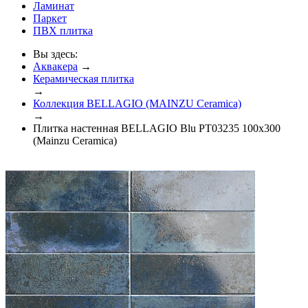
Ламинат
Паркет
ПВХ плитка
Вы здесь:
Аквакера
→
Керамическая плитка
→
Коллекция BELLAGIO (MAINZU Ceramica)
→
Плитка настенная BELLAGIO Blu PT03235 100x300
(Mainzu Ceramica)