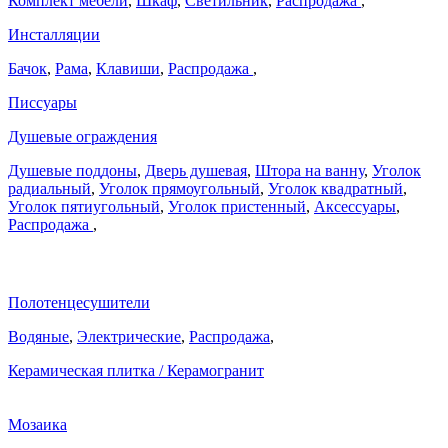
Комплект мебели
,
Шкаф
,
Светильник
,
Распродажа
,
Инсталляции
Бачок
,
Рама
,
Клавиши
,
Распродажа
,
Писсуары
Душевые ограждения
Душевые поддоны
,
Дверь душевая
,
Штора на ванну
,
Уголок
радиальный
,
Уголок прямоугольный
,
Уголок квадратный
,
Уголок пятиугольный
,
Уголок пристенный
,
Аксессуары
,
Распродажа
,
Полотенцесушители
Водяные
,
Электрические
,
Распродажа
,
Керамическая плитка / Керамогранит
Мозаика