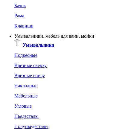
Бачок
Рама
Клавиши
Умывальники, мебель для ванн, мойки
Умывальники
Подвесные
Врезные сверху
Врезные снизу
Накладные
Мебельные
Угловые
Пьедесталы
Полупьедесталы