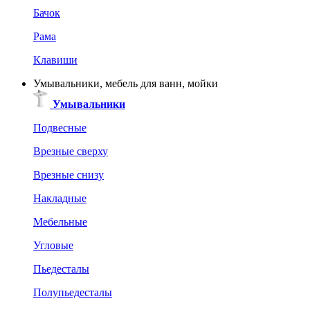
Бачок
Рама
Клавиши
Умывальники, мебель для ванн, мойки
Умывальники
Подвесные
Врезные сверху
Врезные снизу
Накладные
Мебельные
Угловые
Пьедесталы
Полупьедесталы