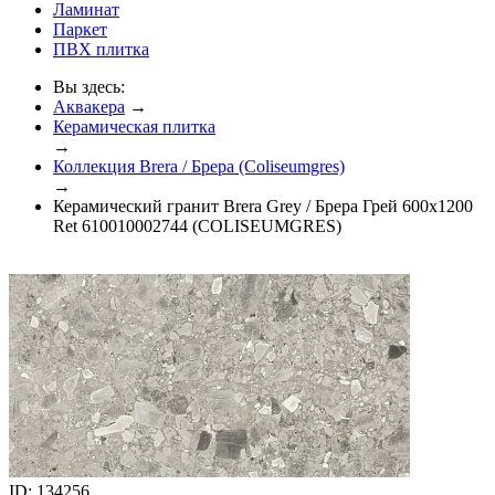
Ламинат
Паркет
ПВХ плитка
Вы здесь:
Аквакера
→
Керамическая плитка
→
Коллекция Brera / Брера (Coliseumgres)
→
Керамический гранит Brera Grey / Брера Грей 600x1200
Ret 610010002744 (COLISEUMGRES)
ID: 134256