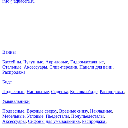
info@aquacera.ru
Ванны
Бассейны
,
Чугунные
,
Акриловые
,
Гидромассажные
,
Стальные
,
Аксессуары
,
Слив-перелив
,
Панели для ванн
,
Распродажа
,
Биде
Подвесные
,
Напольные
,
Сиденья
,
Крышки-биде
,
Распродажа
,
Умывальники
Подвесные
,
Врезные сверху
,
Врезные снизу
,
Накладные
,
Мебельные
,
Угловые
,
Пьедесталы
,
Полупьедесталы
,
Аксессуары
,
Сифоны для умывальника
,
Распродажа
,