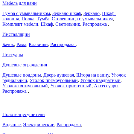
Мебель для ванн
Тумба с умывальником
,
Зеркало-шкаф
,
Зеркало
,
Шкаф-
колонна
,
Полка
,
Тумба
,
Столешница с умывальником
,
Комплект мебели
,
Шкаф
,
Светильник
,
Распродажа
,
Инсталляции
Бачок
,
Рама
,
Клавиши
,
Распродажа
,
Писсуары
Душевые ограждения
Душевые поддоны
,
Дверь душевая
,
Штора на ванну
,
Уголок
радиальный
,
Уголок прямоугольный
,
Уголок квадратный
,
Уголок пятиугольный
,
Уголок пристенный
,
Аксессуары
,
Распродажа
,
Полотенцесушители
Водяные
,
Электрические
,
Распродажа
,