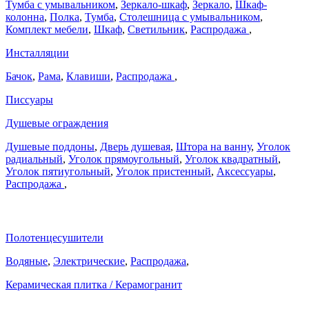
Тумба с умывальником
,
Зеркало-шкаф
,
Зеркало
,
Шкаф-
колонна
,
Полка
,
Тумба
,
Столешница с умывальником
,
Комплект мебели
,
Шкаф
,
Светильник
,
Распродажа
,
Инсталляции
Бачок
,
Рама
,
Клавиши
,
Распродажа
,
Писсуары
Душевые ограждения
Душевые поддоны
,
Дверь душевая
,
Штора на ванну
,
Уголок
радиальный
,
Уголок прямоугольный
,
Уголок квадратный
,
Уголок пятиугольный
,
Уголок пристенный
,
Аксессуары
,
Распродажа
,
Полотенцесушители
Водяные
,
Электрические
,
Распродажа
,
Керамическая плитка / Керамогранит