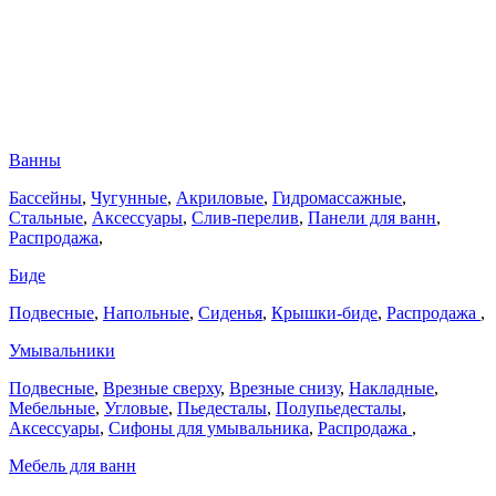
Ванны
Бассейны
,
Чугунные
,
Акриловые
,
Гидромассажные
,
Стальные
,
Аксессуары
,
Слив-перелив
,
Панели для ванн
,
Распродажа
,
Биде
Подвесные
,
Напольные
,
Сиденья
,
Крышки-биде
,
Распродажа
,
Умывальники
Подвесные
,
Врезные сверху
,
Врезные снизу
,
Накладные
,
Мебельные
,
Угловые
,
Пьедесталы
,
Полупьедесталы
,
Аксессуары
,
Сифоны для умывальника
,
Распродажа
,
Мебель для ванн