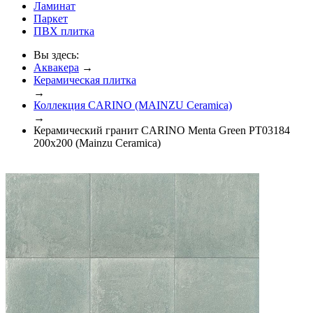
Ламинат
Паркет
ПВХ плитка
Вы здесь:
Аквакера
→
Керамическая плитка
→
Коллекция CARINO (MAINZU Ceramica)
→
Керамический гранит CARINO Menta Green PT03184
200x200 (Mainzu Ceramica)