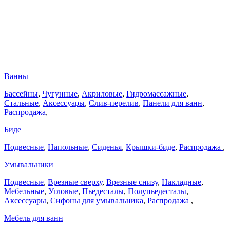
Ванны
Бассейны
,
Чугунные
,
Акриловые
,
Гидромассажные
,
Стальные
,
Аксессуары
,
Слив-перелив
,
Панели для ванн
,
Распродажа
,
Биде
Подвесные
,
Напольные
,
Сиденья
,
Крышки-биде
,
Распродажа
,
Умывальники
Подвесные
,
Врезные сверху
,
Врезные снизу
,
Накладные
,
Мебельные
,
Угловые
,
Пьедесталы
,
Полупьедесталы
,
Аксессуары
,
Сифоны для умывальника
,
Распродажа
,
Мебель для ванн