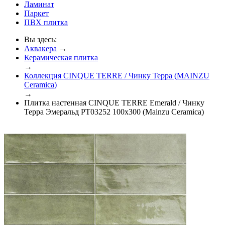
Ламинат
Паркет
ПВХ плитка
Вы здесь:
Аквакера
→
Керамическая плитка
→
Коллекция CINQUE TERRE / Чинку Терра (MAINZU
Ceramica)
→
Плитка настенная CINQUE TERRE Emerald / Чинку
Терра Эмеральд PT03252 100x300 (Mainzu Ceramica)