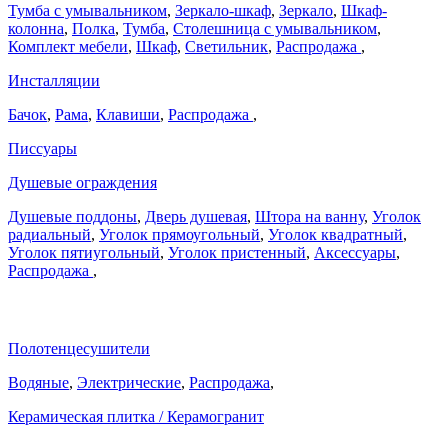
Тумба с умывальником
,
Зеркало-шкаф
,
Зеркало
,
Шкаф-
колонна
,
Полка
,
Тумба
,
Столешница с умывальником
,
Комплект мебели
,
Шкаф
,
Светильник
,
Распродажа
,
Инсталляции
Бачок
,
Рама
,
Клавиши
,
Распродажа
,
Писсуары
Душевые ограждения
Душевые поддоны
,
Дверь душевая
,
Штора на ванну
,
Уголок
радиальный
,
Уголок прямоугольный
,
Уголок квадратный
,
Уголок пятиугольный
,
Уголок пристенный
,
Аксессуары
,
Распродажа
,
Полотенцесушители
Водяные
,
Электрические
,
Распродажа
,
Керамическая плитка / Керамогранит