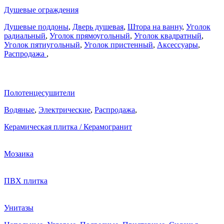
Душевые ограждения
Душевые поддоны
,
Дверь душевая
,
Штора на ванну
,
Уголок
радиальный
,
Уголок прямоугольный
,
Уголок квадратный
,
Уголок пятиугольный
,
Уголок пристенный
,
Аксессуары
,
Распродажа
,
Полотенцесушители
Водяные
,
Электрические
,
Распродажа
,
Керамическая плитка / Керамогранит
Мозаика
ПВХ плитка
Унитазы