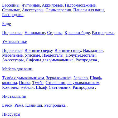
Бассейны
,
Чугунные
,
Акриловые
,
Гидромассажные
,
Стальные
,
Аксессуары
,
Слив-перелив
,
Панели для ванн
,
Распродажа
,
Биде
Подвесные
,
Напольные
,
Сиденья
,
Крышки-биде
,
Распродажа
,
Умывальники
Подвесные
,
Врезные сверху
,
Врезные снизу
,
Накладные
,
Мебельные
,
Угловые
,
Пьедесталы
,
Полупьедесталы
,
Аксессуары
,
Сифоны для умывальника
,
Распродажа
,
Мебель для ванн
Тумба с умывальником
,
Зеркало-шкаф
,
Зеркало
,
Шкаф-
колонна
,
Полка
,
Тумба
,
Столешница с умывальником
,
Комплект мебели
,
Шкаф
,
Светильник
,
Распродажа
,
Инсталляции
Бачок
,
Рама
,
Клавиши
,
Распродажа
,
Писсуары