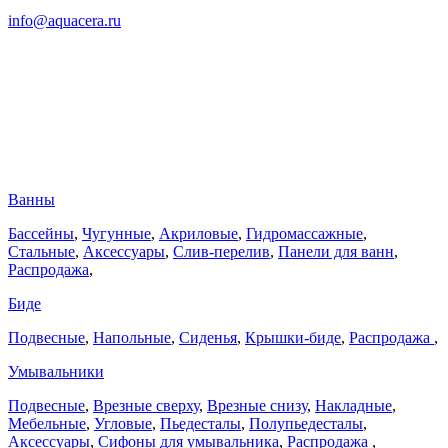
info@aquacera.ru
Ванны
Бассейны
,
Чугунные
,
Акриловые
,
Гидромассажные
,
Стальные
,
Аксессуары
,
Слив-перелив
,
Панели для ванн
,
Распродажа
,
Биде
Подвесные
,
Напольные
,
Сиденья
,
Крышки-биде
,
Распродажа
,
Умывальники
Подвесные
,
Врезные сверху
,
Врезные снизу
,
Накладные
,
Мебельные
,
Угловые
,
Пьедесталы
,
Полупьедесталы
,
Аксессуары
,
Сифоны для умывальника
,
Распродажа
,