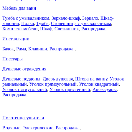
Мебель для ванн
Тумба с умывальником
,
Зеркало-шкаф
,
Зеркало
,
Шкаф-
колонна
,
Полка
,
Тумба
,
Столешница с умывальником
,
Комплект мебели
,
Шкаф
,
Светильник
,
Распродажа
,
Инсталляции
Бачок
,
Рама
,
Клавиши
,
Распродажа
,
Писсуары
Душевые ограждения
Душевые поддоны
,
Дверь душевая
,
Штора на ванну
,
Уголок
радиальный
,
Уголок прямоугольный
,
Уголок квадратный
,
Уголок пятиугольный
,
Уголок пристенный
,
Аксессуары
,
Распродажа
,
Полотенцесушители
Водяные
,
Электрические
,
Распродажа
,