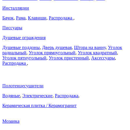
Инсталляции
Бачок
,
Рама
,
Клавиши
,
Распродажа
,
Писсуары
Душевые ограждения
Душевые поддоны
,
Дверь душевая
,
Штора на ванну
,
Уголок
радиальный
,
Уголок прямоугольный
,
Уголок квадратный
,
Уголок пятиугольный
,
Уголок пристенный
,
Аксессуары
,
Распродажа
,
Полотенцесушители
Водяные
,
Электрические
,
Распродажа
,
Керамическая плитка / Керамогранит
Мозаика