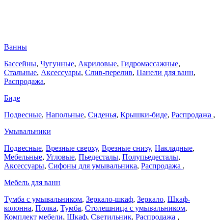
Ванны
Бассейны
,
Чугунные
,
Акриловые
,
Гидромассажные
,
Стальные
,
Аксессуары
,
Слив-перелив
,
Панели для ванн
,
Распродажа
,
Биде
Подвесные
,
Напольные
,
Сиденья
,
Крышки-биде
,
Распродажа
,
Умывальники
Подвесные
,
Врезные сверху
,
Врезные снизу
,
Накладные
,
Мебельные
,
Угловые
,
Пьедесталы
,
Полупьедесталы
,
Аксессуары
,
Сифоны для умывальника
,
Распродажа
,
Мебель для ванн
Тумба с умывальником
,
Зеркало-шкаф
,
Зеркало
,
Шкаф-
колонна
,
Полка
,
Тумба
,
Столешница с умывальником
,
Комплект мебели
,
Шкаф
,
Светильник
,
Распродажа
,