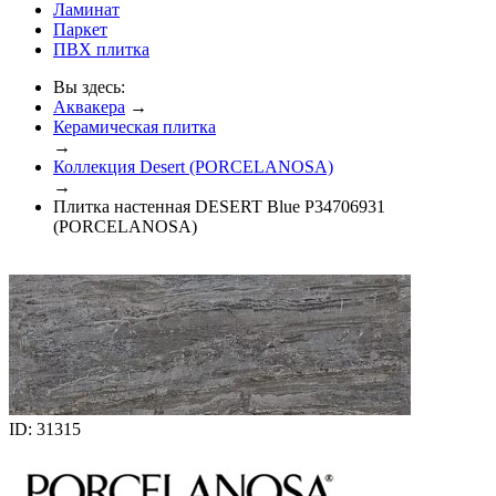
Ламинат
Паркет
ПВХ плитка
Вы здесь:
Аквакера
→
Керамическая плитка
→
Коллекция Desert (PORCELANOSA)
→
Плитка настенная DESERT Blue P34706931
(PORCELANOSA)
ID: 31315