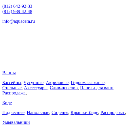
(812) 642-92-33
(812) 939-42-48
info@aquacera.ru
Ванны
Бассейны
,
Чугунные
,
Акриловые
,
Гидромассажные
,
Стальные
,
Аксессуары
,
Слив-перелив
,
Панели для ванн
,
Распродажа
,
Биде
Подвесные
,
Напольные
,
Сиденья
,
Крышки-биде
,
Распродажа
,
Умывальники