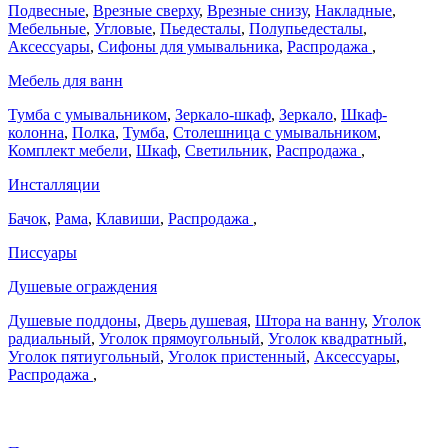
Подвесные
,
Врезные сверху
,
Врезные снизу
,
Накладные
,
Мебельные
,
Угловые
,
Пьедесталы
,
Полупьедесталы
,
Аксессуары
,
Сифоны для умывальника
,
Распродажа
,
Мебель для ванн
Тумба с умывальником
,
Зеркало-шкаф
,
Зеркало
,
Шкаф-
колонна
,
Полка
,
Тумба
,
Столешница с умывальником
,
Комплект мебели
,
Шкаф
,
Светильник
,
Распродажа
,
Инсталляции
Бачок
,
Рама
,
Клавиши
,
Распродажа
,
Писсуары
Душевые ограждения
Душевые поддоны
,
Дверь душевая
,
Штора на ванну
,
Уголок
радиальный
,
Уголок прямоугольный
,
Уголок квадратный
,
Уголок пятиугольный
,
Уголок пристенный
,
Аксессуары
,
Распродажа
,