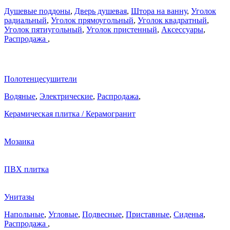
Душевые поддоны
,
Дверь душевая
,
Штора на ванну
,
Уголок
радиальный
,
Уголок прямоугольный
,
Уголок квадратный
,
Уголок пятиугольный
,
Уголок пристенный
,
Аксессуары
,
Распродажа
,
Полотенцесушители
Водяные
,
Электрические
,
Распродажа
,
Керамическая плитка / Керамогранит
Мозаика
ПВХ плитка
Унитазы
Напольные
,
Угловые
,
Подвесные
,
Приставные
,
Сиденья
,
Распродажа
,