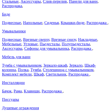
Стальные
,
Аксессуары
,
Слив-перелив
,
Панели для ванн
,
Распродажа
,
Биде
Подвесные
,
Напольные
,
Сиденья
,
Крышки-биде
,
Распродажа
,
Умывальники
Подвесные
,
Врезные сверху
,
Врезные снизу
,
Накладные
,
Мебельные
,
Угловые
,
Пьедесталы
,
Полупьедесталы
,
Аксессуары
,
Сифоны для умывальника
,
Распродажа
,
Мебель для ванн
Тумба с умывальником
,
Зеркало-шкаф
,
Зеркало
,
Шкаф-
колонна
,
Полка
,
Тумба
,
Столешница с умывальником
,
Комплект мебели
,
Шкаф
,
Светильник
,
Распродажа
,
Инсталляции
Бачок
,
Рама
,
Клавиши
,
Распродажа
,
Писсуары
Душевые ограждения