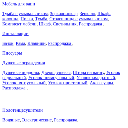
Мебель для ванн
Тумба с умывальником
,
Зеркало-шкаф
,
Зеркало
,
Шкаф-
колонна
,
Полка
,
Тумба
,
Столешница с умывальником
,
Комплект мебели
,
Шкаф
,
Светильник
,
Распродажа
,
Инсталляции
Бачок
,
Рама
,
Клавиши
,
Распродажа
,
Писсуары
Душевые ограждения
Душевые поддоны
,
Дверь душевая
,
Штора на ванну
,
Уголок
радиальный
,
Уголок прямоугольный
,
Уголок квадратный
,
Уголок пятиугольный
,
Уголок пристенный
,
Аксессуары
,
Распродажа
,
Полотенцесушители
Водяные
,
Электрические
,
Распродажа
,