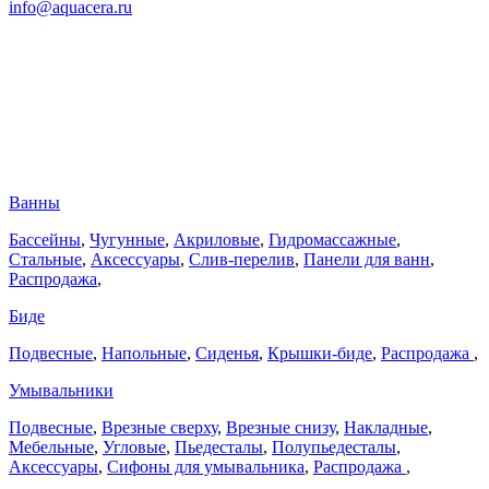
info@aquacera.ru
Ванны
Бассейны
,
Чугунные
,
Акриловые
,
Гидромассажные
,
Стальные
,
Аксессуары
,
Слив-перелив
,
Панели для ванн
,
Распродажа
,
Биде
Подвесные
,
Напольные
,
Сиденья
,
Крышки-биде
,
Распродажа
,
Умывальники
Подвесные
,
Врезные сверху
,
Врезные снизу
,
Накладные
,
Мебельные
,
Угловые
,
Пьедесталы
,
Полупьедесталы
,
Аксессуары
,
Сифоны для умывальника
,
Распродажа
,