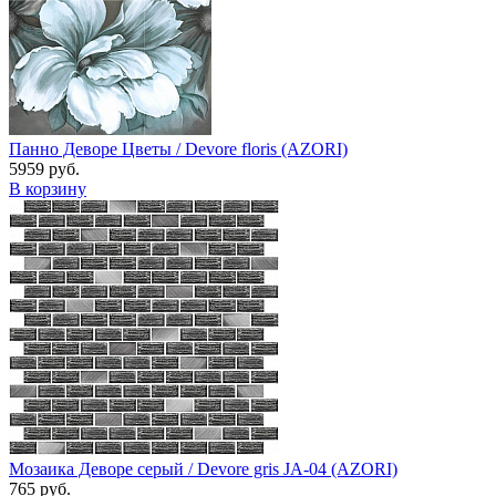
Панно Деворе Цветы / Devore floris (AZORI)
5959 руб.
В корзину
Мозаика Деворе серый / Devore gris JA-04 (AZORI)
765 руб.