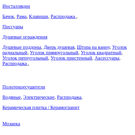
Инсталляции
Бачок
,
Рама
,
Клавиши
,
Распродажа
,
Писсуары
Душевые ограждения
Душевые поддоны
,
Дверь душевая
,
Штора на ванну
,
Уголок
радиальный
,
Уголок прямоугольный
,
Уголок квадратный
,
Уголок пятиугольный
,
Уголок пристенный
,
Аксессуары
,
Распродажа
,
Полотенцесушители
Водяные
,
Электрические
,
Распродажа
,
Керамическая плитка / Керамогранит
Мозаика