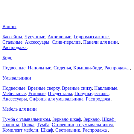
Ванны
Бассейны
,
Чугунные
,
Акриловые
,
Гидромассажные
,
Стальные
,
Аксессуары
,
Слив-перелив
,
Панели для ванн
,
Распродажа
,
Биде
Подвесные
,
Напольные
,
Сиденья
,
Крышки-биде
,
Распродажа
,
Умывальники
Подвесные
,
Врезные сверху
,
Врезные снизу
,
Накладные
,
Мебельные
,
Угловые
,
Пьедесталы
,
Полупьедесталы
,
Аксессуары
,
Сифоны для умывальника
,
Распродажа
,
Мебель для ванн
Тумба с умывальником
,
Зеркало-шкаф
,
Зеркало
,
Шкаф-
колонна
,
Полка
,
Тумба
,
Столешница с умывальником
,
Комплект мебели
,
Шкаф
,
Светильник
,
Распродажа
,