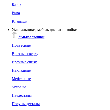
Бачок
Рама
Клавиши
Умывальники, мебель для ванн, мойки
Умывальники
Подвесные
Врезные сверху
Врезные снизу
Накладные
Мебельные
Угловые
Пьедесталы
Полупьедесталы