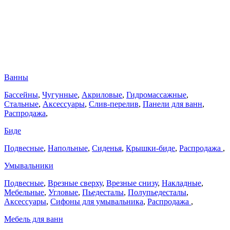
Ванны
Бассейны
,
Чугунные
,
Акриловые
,
Гидромассажные
,
Стальные
,
Аксессуары
,
Слив-перелив
,
Панели для ванн
,
Распродажа
,
Биде
Подвесные
,
Напольные
,
Сиденья
,
Крышки-биде
,
Распродажа
,
Умывальники
Подвесные
,
Врезные сверху
,
Врезные снизу
,
Накладные
,
Мебельные
,
Угловые
,
Пьедесталы
,
Полупьедесталы
,
Аксессуары
,
Сифоны для умывальника
,
Распродажа
,
Мебель для ванн