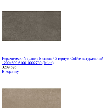
Керамический гранит Eternum \ Этернум Coffee натуральный
1200x600 610010002780 (Italon)
3209 руб.
В корзину