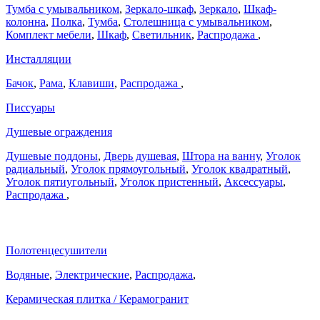
Тумба с умывальником
,
Зеркало-шкаф
,
Зеркало
,
Шкаф-
колонна
,
Полка
,
Тумба
,
Столешница с умывальником
,
Комплект мебели
,
Шкаф
,
Светильник
,
Распродажа
,
Инсталляции
Бачок
,
Рама
,
Клавиши
,
Распродажа
,
Писсуары
Душевые ограждения
Душевые поддоны
,
Дверь душевая
,
Штора на ванну
,
Уголок
радиальный
,
Уголок прямоугольный
,
Уголок квадратный
,
Уголок пятиугольный
,
Уголок пристенный
,
Аксессуары
,
Распродажа
,
Полотенцесушители
Водяные
,
Электрические
,
Распродажа
,
Керамическая плитка / Керамогранит