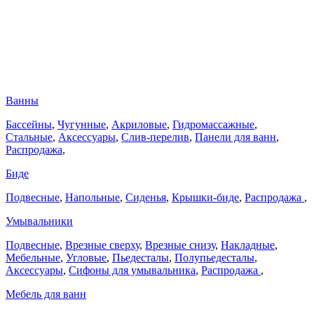
Ванны
Бассейны
,
Чугунные
,
Акриловые
,
Гидромассажные
,
Стальные
,
Аксессуары
,
Слив-перелив
,
Панели для ванн
,
Распродажа
,
Биде
Подвесные
,
Напольные
,
Сиденья
,
Крышки-биде
,
Распродажа
,
Умывальники
Подвесные
,
Врезные сверху
,
Врезные снизу
,
Накладные
,
Мебельные
,
Угловые
,
Пьедесталы
,
Полупьедесталы
,
Аксессуары
,
Сифоны для умывальника
,
Распродажа
,
Мебель для ванн