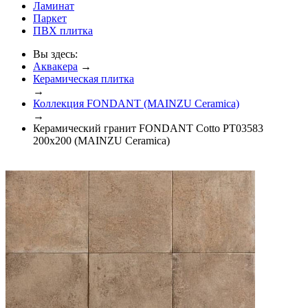
Ламинат
Паркет
ПВХ плитка
Вы здесь:
Аквакера
→
Керамическая плитка
→
Коллекция FONDANT (MAINZU Ceramica)
→
Керамический гранит FONDANT Cotto PT03583
200x200 (MAINZU Ceramica)