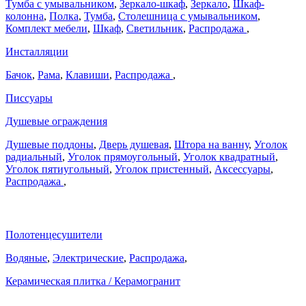
Тумба с умывальником
,
Зеркало-шкаф
,
Зеркало
,
Шкаф-
колонна
,
Полка
,
Тумба
,
Столешница с умывальником
,
Комплект мебели
,
Шкаф
,
Светильник
,
Распродажа
,
Инсталляции
Бачок
,
Рама
,
Клавиши
,
Распродажа
,
Писсуары
Душевые ограждения
Душевые поддоны
,
Дверь душевая
,
Штора на ванну
,
Уголок
радиальный
,
Уголок прямоугольный
,
Уголок квадратный
,
Уголок пятиугольный
,
Уголок пристенный
,
Аксессуары
,
Распродажа
,
Полотенцесушители
Водяные
,
Электрические
,
Распродажа
,
Керамическая плитка / Керамогранит