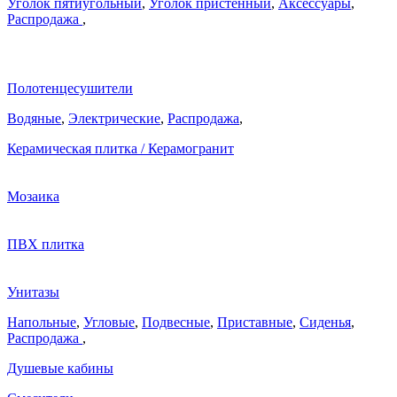
Уголок пятиугольный
,
Уголок пристенный
,
Аксессуары
,
Распродажа
,
Полотенцесушители
Водяные
,
Электрические
,
Распродажа
,
Керамическая плитка / Керамогранит
Мозаика
ПВХ плитка
Унитазы
Напольные
,
Угловые
,
Подвесные
,
Приставные
,
Сиденья
,
Распродажа
,
Душевые кабины