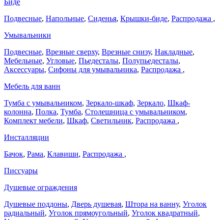
Биде
Подвесные
,
Напольные
,
Сиденья
,
Крышки-биде
,
Распродажа
,
Умывальники
Подвесные
,
Врезные сверху
,
Врезные снизу
,
Накладные
,
Мебельные
,
Угловые
,
Пьедесталы
,
Полупьедесталы
,
Аксессуары
,
Сифоны для умывальника
,
Распродажа
,
Мебель для ванн
Тумба с умывальником
,
Зеркало-шкаф
,
Зеркало
,
Шкаф-
колонна
,
Полка
,
Тумба
,
Столешница с умывальником
,
Комплект мебели
,
Шкаф
,
Светильник
,
Распродажа
,
Инсталляции
Бачок
,
Рама
,
Клавиши
,
Распродажа
,
Писсуары
Душевые ограждения
Душевые поддоны
,
Дверь душевая
,
Штора на ванну
,
Уголок
радиальный
,
Уголок прямоугольный
,
Уголок квадратный
,