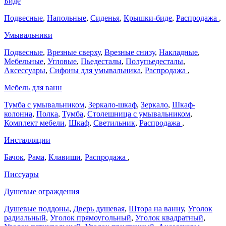
Биде
Подвесные
,
Напольные
,
Сиденья
,
Крышки-биде
,
Распродажа
,
Умывальники
Подвесные
,
Врезные сверху
,
Врезные снизу
,
Накладные
,
Мебельные
,
Угловые
,
Пьедесталы
,
Полупьедесталы
,
Аксессуары
,
Сифоны для умывальника
,
Распродажа
,
Мебель для ванн
Тумба с умывальником
,
Зеркало-шкаф
,
Зеркало
,
Шкаф-
колонна
,
Полка
,
Тумба
,
Столешница с умывальником
,
Комплект мебели
,
Шкаф
,
Светильник
,
Распродажа
,
Инсталляции
Бачок
,
Рама
,
Клавиши
,
Распродажа
,
Писсуары
Душевые ограждения
Душевые поддоны
,
Дверь душевая
,
Штора на ванну
,
Уголок
радиальный
,
Уголок прямоугольный
,
Уголок квадратный
,