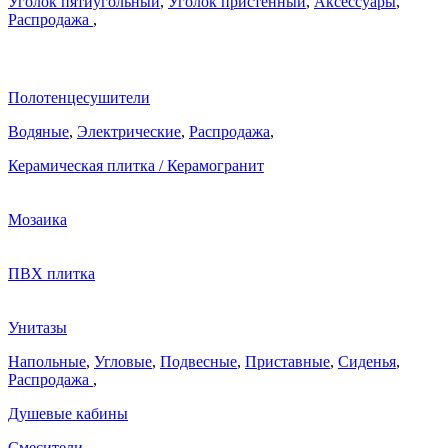
Уголок пятиугольный
,
Уголок пристенный
,
Аксессуары
,
Распродажа
,
Полотенцесушители
Водяные
,
Электрические
,
Распродажа
,
Керамическая плитка / Керамогранит
Мозаика
ПВХ плитка
Унитазы
Напольные
,
Угловые
,
Подвесные
,
Приставные
,
Сиденья
,
Распродажа
,
Душевые кабины
Смесители