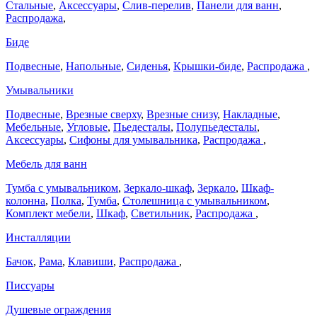
Стальные
,
Аксессуары
,
Слив-перелив
,
Панели для ванн
,
Распродажа
,
Биде
Подвесные
,
Напольные
,
Сиденья
,
Крышки-биде
,
Распродажа
,
Умывальники
Подвесные
,
Врезные сверху
,
Врезные снизу
,
Накладные
,
Мебельные
,
Угловые
,
Пьедесталы
,
Полупьедесталы
,
Аксессуары
,
Сифоны для умывальника
,
Распродажа
,
Мебель для ванн
Тумба с умывальником
,
Зеркало-шкаф
,
Зеркало
,
Шкаф-
колонна
,
Полка
,
Тумба
,
Столешница с умывальником
,
Комплект мебели
,
Шкаф
,
Светильник
,
Распродажа
,
Инсталляции
Бачок
,
Рама
,
Клавиши
,
Распродажа
,
Писсуары
Душевые ограждения