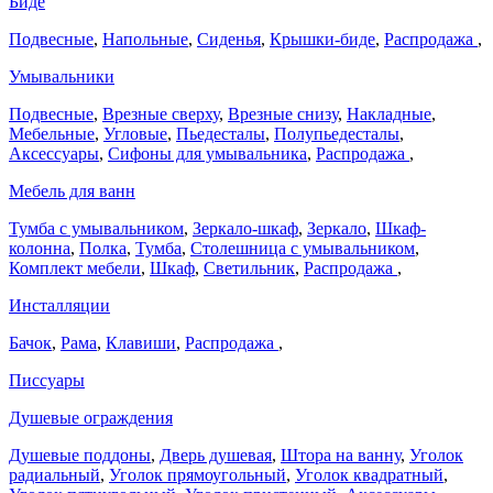
Биде
Подвесные
,
Напольные
,
Сиденья
,
Крышки-биде
,
Распродажа
,
Умывальники
Подвесные
,
Врезные сверху
,
Врезные снизу
,
Накладные
,
Мебельные
,
Угловые
,
Пьедесталы
,
Полупьедесталы
,
Аксессуары
,
Сифоны для умывальника
,
Распродажа
,
Мебель для ванн
Тумба с умывальником
,
Зеркало-шкаф
,
Зеркало
,
Шкаф-
колонна
,
Полка
,
Тумба
,
Столешница с умывальником
,
Комплект мебели
,
Шкаф
,
Светильник
,
Распродажа
,
Инсталляции
Бачок
,
Рама
,
Клавиши
,
Распродажа
,
Писсуары
Душевые ограждения
Душевые поддоны
,
Дверь душевая
,
Штора на ванну
,
Уголок
радиальный
,
Уголок прямоугольный
,
Уголок квадратный
,