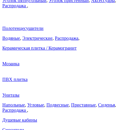
Уголок пятиугольный
,
Уголок пристенный
,
Аксессуары
,
Распродажа
,
Полотенцесушители
Водяные
,
Электрические
,
Распродажа
,
Керамическая плитка / Керамогранит
Мозаика
ПВХ плитка
Унитазы
Напольные
,
Угловые
,
Подвесные
,
Приставные
,
Сиденья
,
Распродажа
,
Душевые кабины
Смесители