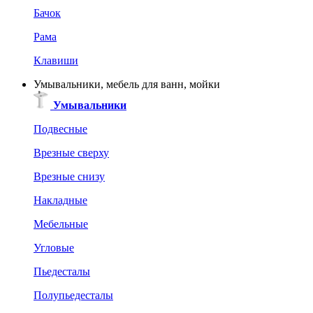
Бачок
Рама
Клавиши
Умывальники, мебель для ванн, мойки
Умывальники
Подвесные
Врезные сверху
Врезные снизу
Накладные
Мебельные
Угловые
Пьедесталы
Полупьедесталы