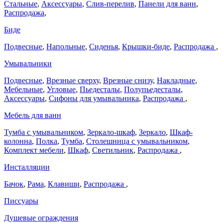
Стальные
,
Аксессуары
,
Слив-перелив
,
Панели для ванн
,
Распродажа
,
Биде
Подвесные
,
Напольные
,
Сиденья
,
Крышки-биде
,
Распродажа
,
Умывальники
Подвесные
,
Врезные сверху
,
Врезные снизу
,
Накладные
,
Мебельные
,
Угловые
,
Пьедесталы
,
Полупьедесталы
,
Аксессуары
,
Сифоны для умывальника
,
Распродажа
,
Мебель для ванн
Тумба с умывальником
,
Зеркало-шкаф
,
Зеркало
,
Шкаф-
колонна
,
Полка
,
Тумба
,
Столешница с умывальником
,
Комплект мебели
,
Шкаф
,
Светильник
,
Распродажа
,
Инсталляции
Бачок
,
Рама
,
Клавиши
,
Распродажа
,
Писсуары
Душевые ограждения