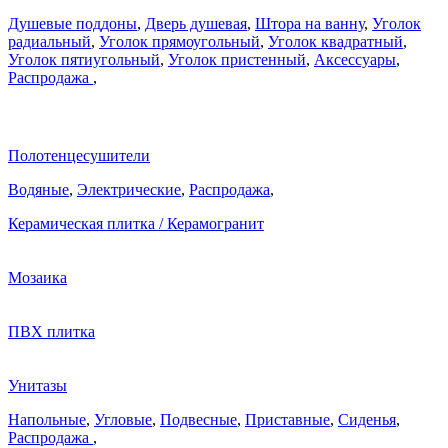
Душевые поддоны
,
Дверь душевая
,
Штора на ванну
,
Уголок
радиальный
,
Уголок прямоугольный
,
Уголок квадратный
,
Уголок пятиугольный
,
Уголок пристенный
,
Аксессуары
,
Распродажа
,
Полотенцесушители
Водяные
,
Электрические
,
Распродажа
,
Керамическая плитка / Керамогранит
Мозаика
ПВХ плитка
Унитазы
Напольные
,
Угловые
,
Подвесные
,
Приставные
,
Сиденья
,
Распродажа
,