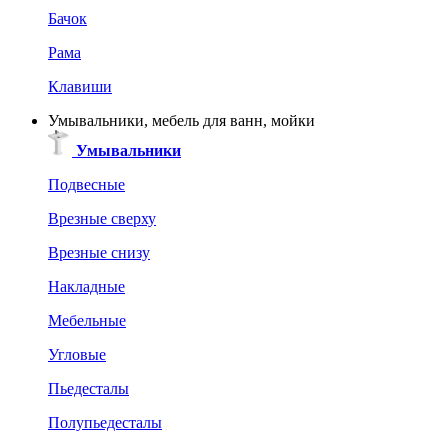
Бачок
Рама
Клавиши
Умывальники, мебель для ванн, мойки
Умывальники
Подвесные
Врезные сверху
Врезные снизу
Накладные
Мебельные
Угловые
Пьедесталы
Полупьедесталы