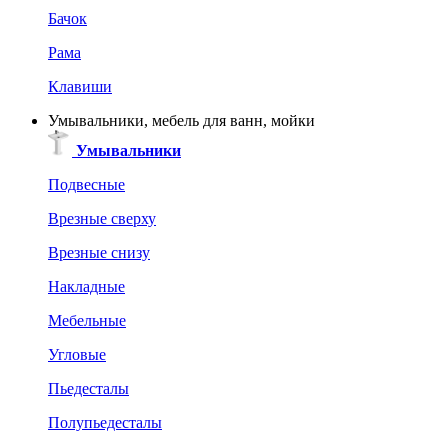
Бачок
Рама
Клавиши
Умывальники, мебель для ванн, мойки
Умывальники
Подвесные
Врезные сверху
Врезные снизу
Накладные
Мебельные
Угловые
Пьедесталы
Полупьедесталы