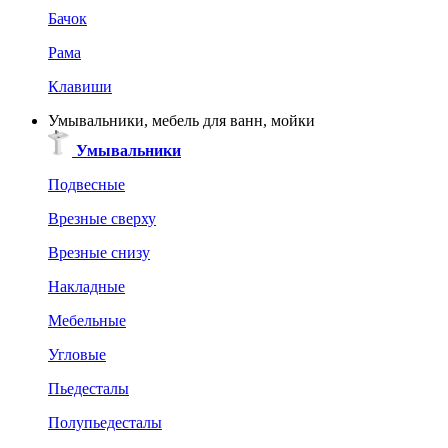
Бачок
Рама
Клавиши
Умывальники, мебель для ванн, мойки
Умывальники
Подвесные
Врезные сверху
Врезные снизу
Накладные
Мебельные
Угловые
Пьедесталы
Полупьедесталы