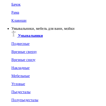
Бачок
Рама
Клавиши
Умывальники, мебель для ванн, мойки
Умывальники
Подвесные
Врезные сверху
Врезные снизу
Накладные
Мебельные
Угловые
Пьедесталы
Полупьедесталы