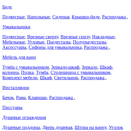
Биде
Подвесные
,
Напольные
,
Сиденья
,
Крышки-биде
,
Распродажа
,
Умывальники
Подвесные
,
Врезные сверху
,
Врезные снизу
,
Накладные
,
Мебельные
,
Угловые
,
Пьедесталы
,
Полупьедесталы
,
Аксессуары
,
Сифоны для умывальника
,
Распродажа
,
Мебель для ванн
Тумба с умывальником
,
Зеркало-шкаф
,
Зеркало
,
Шкаф-
колонна
,
Полка
,
Тумба
,
Столешница с умывальником
,
Комплект мебели
,
Шкаф
,
Светильник
,
Распродажа
,
Инсталляции
Бачок
,
Рама
,
Клавиши
,
Распродажа
,
Писсуары
Душевые ограждения
Душевые поддоны
,
Дверь душевая
,
Штора на ванну
,
Уголок