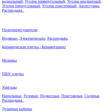
радиальный
,
Уголок прямоугольный
,
Уголок квадратный
,
Уголок пятиугольный
,
Уголок пристенный
,
Аксессуары
,
Распродажа
,
Полотенцесушители
Водяные
,
Электрические
,
Распродажа
,
Керамическая плитка / Керамогранит
Мозаика
ПВХ плитка
Унитазы
Напольные
,
Угловые
,
Подвесные
,
Приставные
,
Сиденья
,
Распродажа
,
Душевые кабины