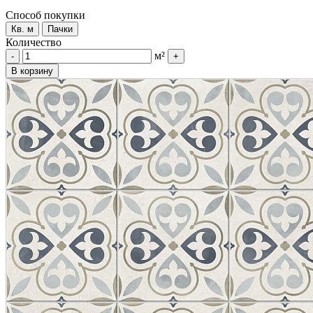
Способ покупки
Кв. м
Пачки
Количество
м²
-
+
В корзину