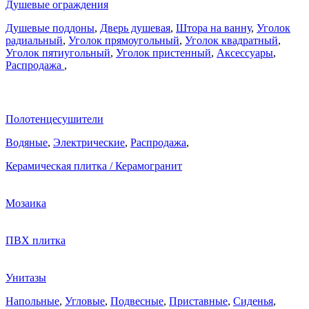
Душевые ограждения
Душевые поддоны
,
Дверь душевая
,
Штора на ванну
,
Уголок
радиальный
,
Уголок прямоугольный
,
Уголок квадратный
,
Уголок пятиугольный
,
Уголок пристенный
,
Аксессуары
,
Распродажа
,
Полотенцесушители
Водяные
,
Электрические
,
Распродажа
,
Керамическая плитка / Керамогранит
Мозаика
ПВХ плитка
Унитазы
Напольные
,
Угловые
,
Подвесные
,
Приставные
,
Сиденья
,