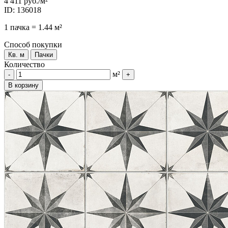
4 411 руб.
/м²
ID: 136018
1 пачка = 1.44 м²
Способ покупки
Кв. м
Пачки
Количество
м²
-
+
В корзину