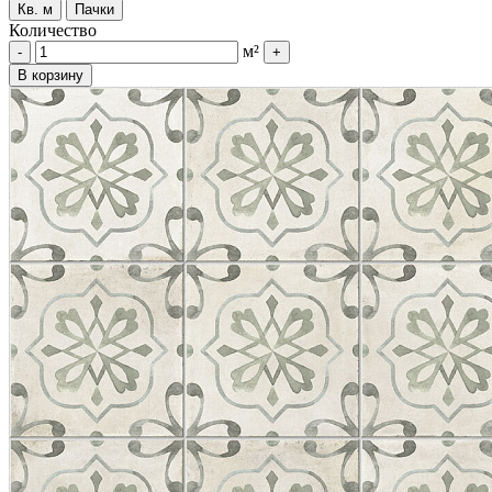
Кв. м
Пачки
Количество
м²
-
+
В корзину