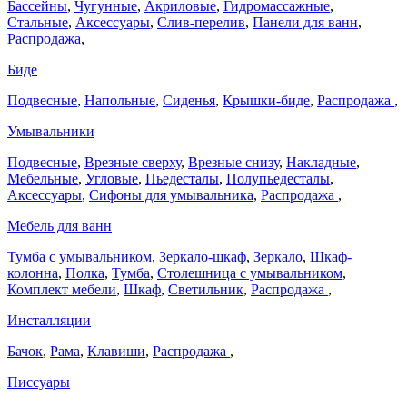
Бассейны
,
Чугунные
,
Акриловые
,
Гидромассажные
,
Стальные
,
Аксессуары
,
Слив-перелив
,
Панели для ванн
,
Распродажа
,
Биде
Подвесные
,
Напольные
,
Сиденья
,
Крышки-биде
,
Распродажа
,
Умывальники
Подвесные
,
Врезные сверху
,
Врезные снизу
,
Накладные
,
Мебельные
,
Угловые
,
Пьедесталы
,
Полупьедесталы
,
Аксессуары
,
Сифоны для умывальника
,
Распродажа
,
Мебель для ванн
Тумба с умывальником
,
Зеркало-шкаф
,
Зеркало
,
Шкаф-
колонна
,
Полка
,
Тумба
,
Столешница с умывальником
,
Комплект мебели
,
Шкаф
,
Светильник
,
Распродажа
,
Инсталляции
Бачок
,
Рама
,
Клавиши
,
Распродажа
,
Писсуары