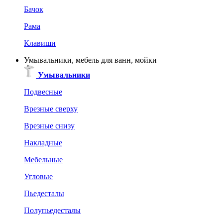
Бачок
Рама
Клавиши
Умывальники, мебель для ванн, мойки
Умывальники
Подвесные
Врезные сверху
Врезные снизу
Накладные
Мебельные
Угловые
Пьедесталы
Полупьедесталы