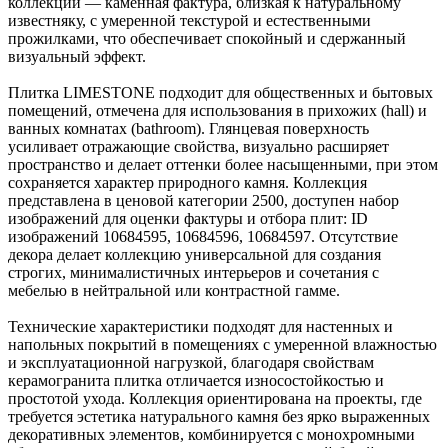
коллекции — каменная фактура, близкая к натуральному
известняку, с умеренной текстурой и естественными
прожилками, что обеспечивает спокойный и сдержанный
визуальный эффект.
Плитка LIMESTONE подходит для общественных и бытовых
помещений, отмечена для использования в прихожих (hall) и
ванных комнатах (bathroom). Глянцевая поверхность
усиливает отражающие свойства, визуально расширяет
пространство и делает оттенки более насыщенными, при этом
сохраняется характер природного камня. Коллекция
представлена в ценовой категории 2500, доступен набор
изображений для оценки фактуры и отбора плит: ID
изображений 10684595, 10684596, 10684597. Отсутствие
декора делает коллекцию универсальной для создания
строгих, минималистичных интерьеров и сочетания с
мебелью в нейтральной или контрастной гамме.
Технические характеристики подходят для настенных и
напольных покрытий в помещениях с умеренной влажностью
и эксплуатационной нагрузкой, благодаря свойствам
керамогранита плитка отличается износостойкостью и
простотой ухода. Коллекция ориентирована на проекты, где
требуется эстетика натурального камня без ярко выраженных
декоративных элементов, комбинируется с монохромными