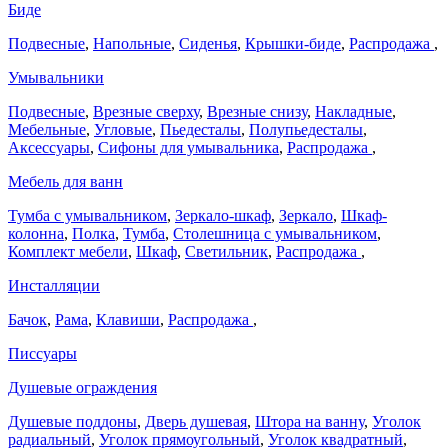
Биде
Подвесные
,
Напольные
,
Сиденья
,
Крышки-биде
,
Распродажа
,
Умывальники
Подвесные
,
Врезные сверху
,
Врезные снизу
,
Накладные
,
Мебельные
,
Угловые
,
Пьедесталы
,
Полупьедесталы
,
Аксессуары
,
Сифоны для умывальника
,
Распродажа
,
Мебель для ванн
Тумба с умывальником
,
Зеркало-шкаф
,
Зеркало
,
Шкаф-
колонна
,
Полка
,
Тумба
,
Столешница с умывальником
,
Комплект мебели
,
Шкаф
,
Светильник
,
Распродажа
,
Инсталляции
Бачок
,
Рама
,
Клавиши
,
Распродажа
,
Писсуары
Душевые ограждения
Душевые поддоны
,
Дверь душевая
,
Штора на ванну
,
Уголок
радиальный
,
Уголок прямоугольный
,
Уголок квадратный
,