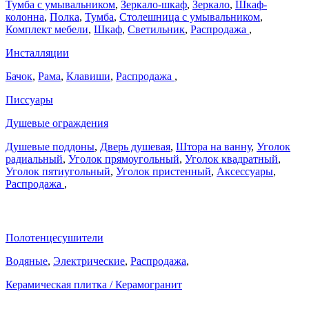
Тумба с умывальником
,
Зеркало-шкаф
,
Зеркало
,
Шкаф-
колонна
,
Полка
,
Тумба
,
Столешница с умывальником
,
Комплект мебели
,
Шкаф
,
Светильник
,
Распродажа
,
Инсталляции
Бачок
,
Рама
,
Клавиши
,
Распродажа
,
Писсуары
Душевые ограждения
Душевые поддоны
,
Дверь душевая
,
Штора на ванну
,
Уголок
радиальный
,
Уголок прямоугольный
,
Уголок квадратный
,
Уголок пятиугольный
,
Уголок пристенный
,
Аксессуары
,
Распродажа
,
Полотенцесушители
Водяные
,
Электрические
,
Распродажа
,
Керамическая плитка / Керамогранит