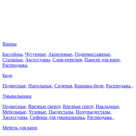
Ванны
Бассейны
,
Чугунные
,
Акриловые
,
Гидромассажные
,
Стальные
,
Аксессуары
,
Слив-перелив
,
Панели для ванн
,
Распродажа
,
Биде
Подвесные
,
Напольные
,
Сиденья
,
Крышки-биде
,
Распродажа
,
Умывальники
Подвесные
,
Врезные сверху
,
Врезные снизу
,
Накладные
,
Мебельные
,
Угловые
,
Пьедесталы
,
Полупьедесталы
,
Аксессуары
,
Сифоны для умывальника
,
Распродажа
,
Мебель для ванн