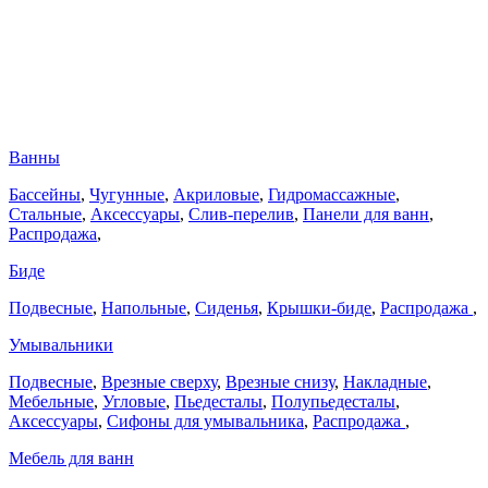
Ванны
Бассейны
,
Чугунные
,
Акриловые
,
Гидромассажные
,
Стальные
,
Аксессуары
,
Слив-перелив
,
Панели для ванн
,
Распродажа
,
Биде
Подвесные
,
Напольные
,
Сиденья
,
Крышки-биде
,
Распродажа
,
Умывальники
Подвесные
,
Врезные сверху
,
Врезные снизу
,
Накладные
,
Мебельные
,
Угловые
,
Пьедесталы
,
Полупьедесталы
,
Аксессуары
,
Сифоны для умывальника
,
Распродажа
,
Мебель для ванн