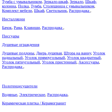
Тумба с умывальником
,
Зеркало-шкаф
,
Зеркало
,
Шкаф-
колонна
,
Полка
,
Тумба
,
Столешница с умывальником
,
Комплект мебели
,
Шкаф
,
Светильник
,
Распродажа
,
Инсталляции
Бачок
,
Рама
,
Клавиши
,
Распродажа
,
Писсуары
Душевые ограждения
Душевые поддоны
,
Дверь душевая
,
Штора на ванну
,
Уголок
радиальный
,
Уголок прямоугольный
,
Уголок квадратный
,
Уголок пятиугольный
,
Уголок пристенный
,
Аксессуары
,
Распродажа
,
Полотенцесушители
Водяные
,
Электрические
,
Распродажа
,
Керамическая плитка / Керамогранит